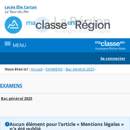
Panneau de gestion des cookies
Lycée Élie Cartan
Menu de la rubrique
Contenu
La Tour-du-Pin
MENU
Se connecter
Vous êtes ici :
Accueil
›
EXAMENS
›
Bac général 2025
›
EXAMENS
Bac général 2025
Aucun élément pour l'article « Mentions légales »
n'a été publié.