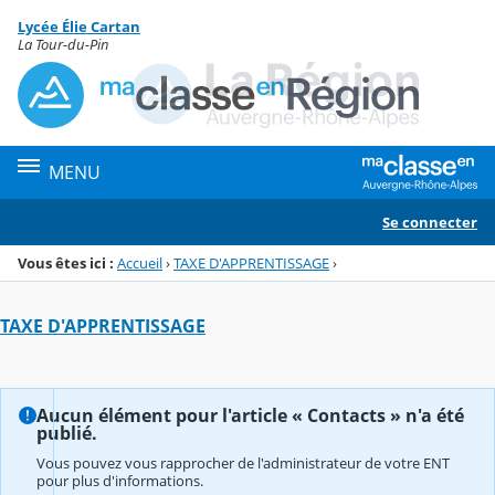
Panneau de gestion des cookies
Lycée Élie Cartan
Menu de la rubrique
Contenu
La Tour-du-Pin
MENU
Se connecter
Vous êtes ici :
Accueil
›
TAXE D'APPRENTISSAGE
›
TAXE D'APPRENTISSAGE
Aucun élément pour l'article « Contacts » n'a été
publié.
Vous pouvez vous rapprocher de l'administrateur de votre ENT
pour plus d'informations.