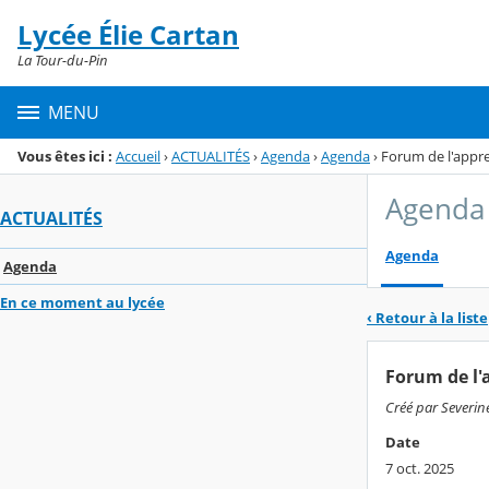
Panneau de gestion des cookies
Lycée Élie Cartan
Menu de la rubrique
Contenu
La Tour-du-Pin
MENU
Vous êtes ici :
Accueil
›
ACTUALITÉS
›
Agenda
›
Agenda
›
Forum de l'appre
Agenda
ACTUALITÉS
Agenda
Agenda
En ce moment au lycée
‹ Retour à la liste
Forum de l'
Créé par Severin
Date
7 oct. 2025