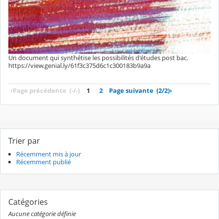
Un document qui synthétise les possibilités d'études post bac.
https://view.genial.ly/61f3c375d6c1c300183b9a9a
‹
Page précédente
(-/-)
1
2
Page suivante
(2/2)
›
Trier par
Récemment mis à jour
Récemment publié
Catégories
Aucune catégorie définie