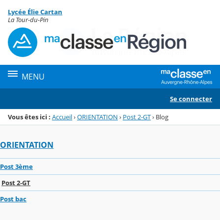
Panneau de gestion des cookies
Lycée Élie Cartan
Menu de la rubrique
Contenu
La Tour-du-Pin
MENU
Se connecter
Vous êtes ici :
Accueil
›
ORIENTATION
›
Post 2-GT
›
Blog
ORIENTATION
Post 3ème
Post 2-GT
Post bac