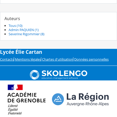
Auteurs
Tous (10)
Admin PAQUIEN (1)
Severine Rigommier (8)
Lycée Élie Cartan
Contacts
Mentions légales
Chartes d'utilisation
Données personnelles