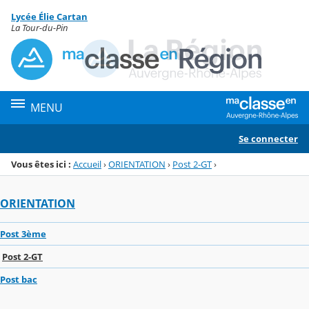
Panneau de gestion des cookies
Lycée Élie Cartan
Menu de la rubrique
Contenu
La Tour-du-Pin
MENU
Se connecter
Vous êtes ici :
Accueil
›
ORIENTATION
›
Post 2-GT
›
ORIENTATION
Post 3ème
Post 2-GT
Post bac