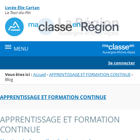
Panneau de gestion des cookies
Lycée Élie Cartan
Menu de la rubrique
Contenu
La Tour-du-Pin
MENU
Se connecter
Vous êtes ici :
Accueil
›
APPRENTISSAGE ET FORMATION CONTINUE
›
Blog
APPRENTISSAGE ET FORMATION CONTINUE
APPRENTISSAGE ET FORMATION
CONTINUE