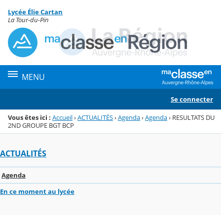
Panneau de gestion des cookies
Lycée Élie Cartan
Menu de la rubrique
Contenu
La Tour-du-Pin
MENU
Se connecter
Vous êtes ici :
Accueil
›
ACTUALITÉS
›
Agenda
›
Agenda
›
RESULTATS DU
2ND GROUPE BGT BCP
ACTUALITÉS
Agenda
En ce moment au lycée