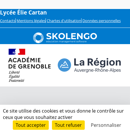
c
o
u
Lycée Élie Cartan
l
é
Contacts
Mentions légales
Chartes d'utilisation
Données personnelles
Ce site utilise des cookies et vous donne le contrôle sur
ceux que vous souhaitez activer
Tout accepter
Tout refuser
Personnaliser