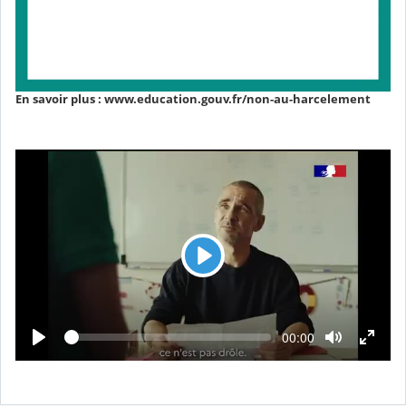
En savoir plus : www.education.gouv.fr/non-au-harcelement
L
e
c
t
L
T
00:00
e
e
u
c
m
t
r
p
u
s
r
e
é
e