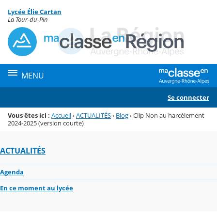
Panneau de gestion des cookies
Lycée Élie Cartan
Menu de la rubrique
Contenu
La Tour-du-Pin
MENU
Se connecter
Vous êtes ici :
Accueil
›
ACTUALITÉS
›
Blog
›
Clip Non au harcèlement
2024-2025 (version courte)
ACTUALITÉS
Agenda
En ce moment au lycée