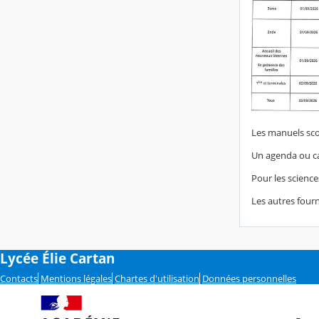
Les manuels scol
Un agenda ou cah
Pour les science
Les autres four
Lycée Élie Cartan
Contacts
Mentions légales
Chartes d'utilisation
Données personnelles