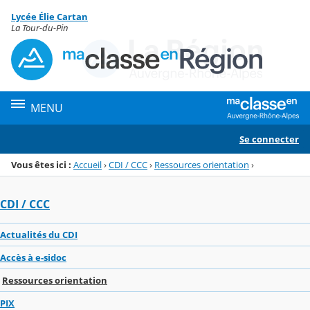
Panneau de gestion des cookies
Lycée Élie Cartan
Menu de la rubrique
Contenu
La Tour-du-Pin
MENU
Se connecter
Vous êtes ici :
Accueil
›
CDI / CCC
›
Ressources orientation
›
CDI / CCC
Actualités du CDI
Accès à e-sidoc
Ressources orientation
PIX