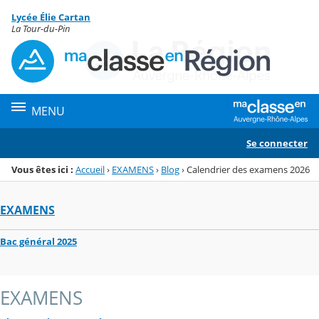
Panneau de gestion des cookies
Lycée Élie Cartan
Menu de la rubrique
Contenu
La Tour-du-Pin
MENU
Se connecter
Vous êtes ici :
Accueil
›
EXAMENS
›
Blog
›
Calendrier des examens 2026
EXAMENS
Bac général 2025
EXAMENS