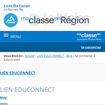
Panneau de gestion des cookies
Lycée Élie Cartan
Menu de la rubrique
Contenu
La Tour-du-Pin
MENU
Se connecter
Vous êtes ici :
Accueil
›
LIEN EDUCONNECT
›
Blog
›
Se connecter à
Educonnect
LIEN EDUCONNECT
LIEN EDUCONNECT
Blog