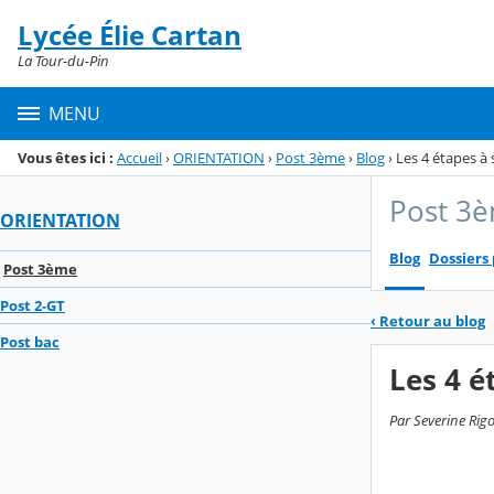
Panneau de gestion des cookies
Lycée Élie Cartan
Menu de la rubrique
Contenu
La Tour-du-Pin
MENU
Vous êtes ici :
Accueil
›
ORIENTATION
›
Post 3ème
›
Blog
›
Les 4 étapes à
Post 3
ORIENTATION
Blog
Dossiers
Post 3ème
Post 2-GT
‹
Retour au blog
Post bac
Les 4 é
Par Severine Rig