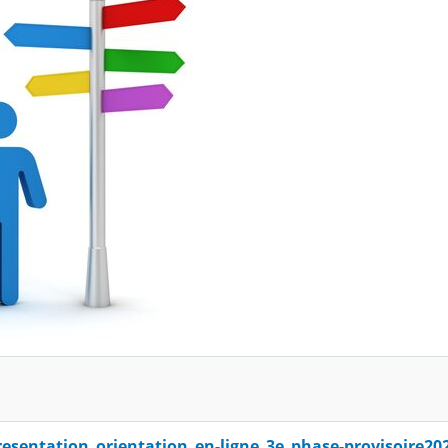
resentation_orientation_en-ligne_3e_phase-provisoire20