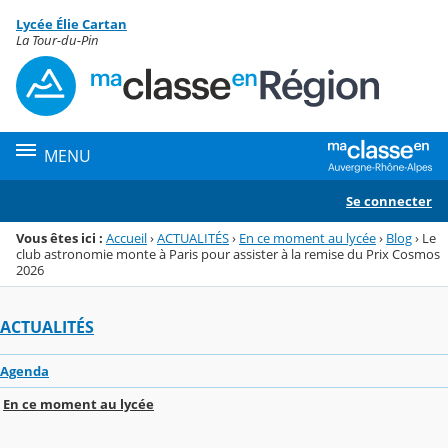
Panneau de gestion des cookies
Lycée Élie Cartan
Menu de la rubrique
Contenu
La Tour-du-Pin
MENU
Se connecter
Vous êtes ici :
Accueil
›
ACTUALITÉS
›
En ce moment au lycée
›
Blog
›
Le
club astronomie monte à Paris pour assister à la remise du Prix Cosmos
2026
ACTUALITÉS
Agenda
En ce moment au lycée