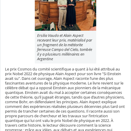
Ersilia Vaudo et Alain Aspect
recevant leur prix, matérialisé par
un fragment de la météorite
ferreuse Campo del Cielo, tombée
il y a plusieurs millénaires en
Argentine
Le prix Cosmos du comité scientifique a quant à lui été attribué au
prix Nobel 2022 de physique Alain Aspect pour son livre "Si Einstein
avait su". Dans cet ouvrage, Alain Aspect raconte l’une des plus
fascinantes aventures de la physique moderne. Le livre revient sur le
célèbre débat qui a opposé Einstein aux pionniers de la mécanique
quantique. Einstein avait du mal à accepter certaines conséquences
de cette théorie, qu’il jugeait étranges, tandis que d’autres physiciens,
comme Bohr, en défendaient les principes. Alain Aspect explique
comment des expériences réalisées plusieurs décennies plus tard ont
permis de trancher certaines de ces questions. Il raconte aussi son
propre parcours de chercheur et les travaux sur l’intrication
quantique qui lui ont valu le prix Nobel de physique en 2022. À
travers cette histoire, le lecteur découvre comment la science
progresse : grâce aux idées, aux débats et aux expériences qui