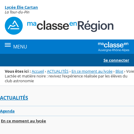
Panneau de gestion des cookies
Lycée Élie Cartan
Menu de la rubrique
Contenu
La Tour-du-Pin
MENU
Se connecter
Vous êtes ici :
Accueil
›
ACTUALITÉS
›
En ce moment au lycée
›
Blog
›
Voie
Lactée et matière noire : revivez l'expérience réalisée par les élèves du
club astronomie
ACTUALITÉS
Agenda
En ce moment au lycée