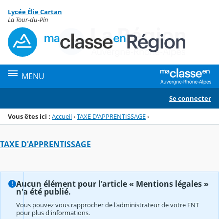
Panneau de gestion des cookies
Lycée Élie Cartan
Menu de la rubrique
Contenu
La Tour-du-Pin
MENU
Se connecter
Vous êtes ici :
Accueil
›
TAXE D'APPRENTISSAGE
›
TAXE D'APPRENTISSAGE
Aucun élément pour l'article « Mentions légales »
n'a été publié.
Vous pouvez vous rapprocher de l'administrateur de votre ENT
pour plus d'informations.