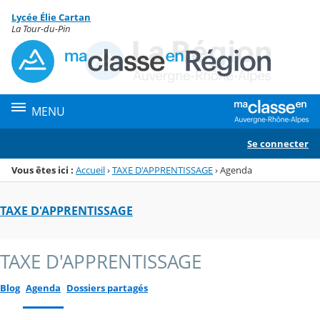
Panneau de gestion des cookies
Lycée Élie Cartan
Menu de la rubrique
Contenu
La Tour-du-Pin
MENU
Se connecter
Vous êtes ici :
Accueil
›
TAXE D'APPRENTISSAGE
›
Agenda
TAXE D'APPRENTISSAGE
TAXE D'APPRENTISSAGE
Blog
Agenda
Dossiers partagés