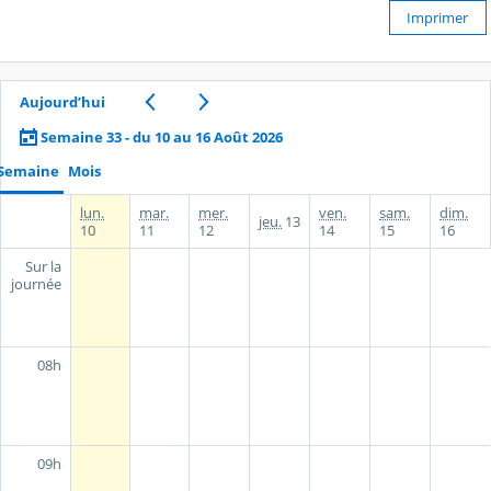
Imprimer
Aujourd’hui
Semaine 33 - du 10 au 16 Août 2026
Semaine
Mois
lun.
mar.
mer.
ven.
sam.
dim.
jeu.
13
10
11
12
14
15
16
Sur la
journée
08h
09h